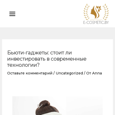
Перейти
Навигация
MAIN
к
по
MENU
содержимому
записям
Бьюти-гаджеты: стоит ли
инвестировать в современные
технологии?
Оставьте комментарий
/
Uncategorized
/ От
Anna